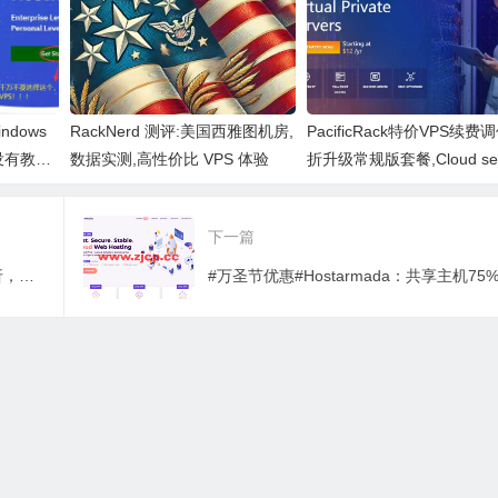
/年
起
ndows
RackNerd 测评:美国西雅图机房,
PacificRack特价VPS续费
没有教程
数据实测,高性价比 VPS 体验
折升级常规版套餐,Cloud ser
续费仍然$2.5/月起 测
下一篇
REGXA：全场VPS/共享主机，年付75折，2年付5折，1G内存/1核/15gNVMe/1Gbps带宽，$45/年起，可选windows