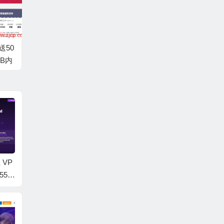
送50
GB内
可选
港机房
 VP
JustHost.asia：新上
Mondoze：马来西亚
Mega
551
洛杉矶QLA2机房，新
原生 IP · 双 ISP｜Ryz
器，10
GBN
购6折循环优惠，不限
en Pro 云独立服务器·
化/国
bps
流量VPS/可一键切换
Ultra VPS｜不限流量
量，月
/年
机房和IP
· Linux/Windows 可选
港/新