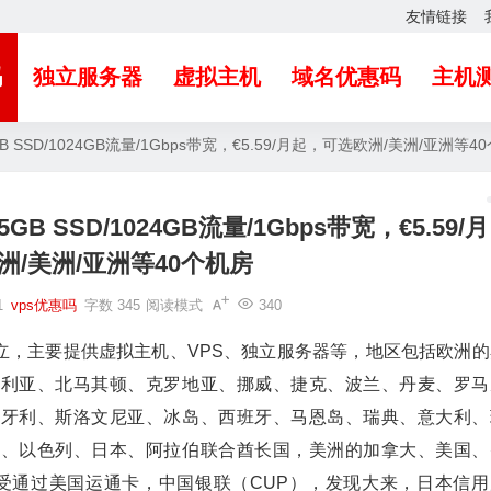
友情链接
吗
独立服务器
虚拟主机
域名优惠码
主机
GB SSD/1024GB流量/1Gbps带宽，€5.59/月起，可选欧洲/美洲/亚洲等4
GB SSD/1024GB流量/1Gbps带宽，€5.59/月
洲/美洲/亚洲等40个机房
1
vps优惠吗
字数 345
阅读模式
340
成立，主要提供虚拟主机、VPS、独立服务器等，地区包括欧洲的
加利亚、北马其顿、克罗地亚、挪威、捷克、波兰、丹麦、罗马
匈牙利、斯洛文尼亚、冰岛、西班牙、马恩岛、瑞典、意大利、
坡、以色列、日本、阿拉伯联合酋长国，美洲的加拿大、美国、
接受通过美国运通卡，中国银联（CUP），发现大来，日本信用