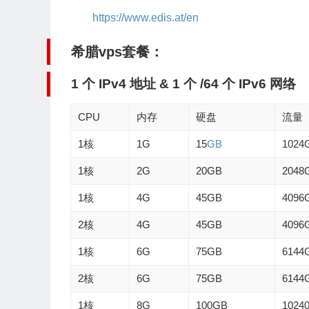
https://www.edis.at/en
希腊vps
套餐：
1 个 IPv4 地址 & 1 个 /64 个
IPv6
网络
CPU
内存
硬盘
流量
1核
1G
15
GB
1024
1核
2G
20GB
2048
1核
4G
45GB
4096
2核
4G
45GB
4096
1核
6G
75GB
6144
2核
6G
75GB
6144
1核
8G
100GB
1024