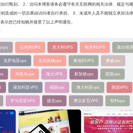
自行甄别。 2、访问本博客请务必遵守有关互联网的相关法律、规定与
则造成的一切后果由访问者自行承担。 3、未成年人及不能独立承担法
即表示您已经知晓并接受了以上声明通告。
l
vps
以色列VPS
意大利VPS
匈牙利VPS
塞尔维亚
克罗地亚vps
北马其顿vps
奥地利VPS
挪威vps
s
马恩岛vps
瑞士VPS
新加坡vps
英国vps
S
保加利亚VPS
德国vps
澳大利亚vps
美国VPS
罗马尼亚VPS
捷克vps
摩尔多瓦VPS
智利vps