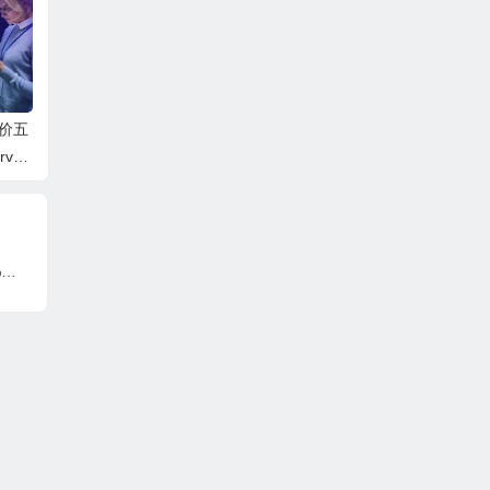
· 支持加密货币
调价五
ver
#万圣节优惠#Hostarmada：共享主机75%优惠，vps和经销商主机30%优惠，可选新加坡/法兰克福等9个机房