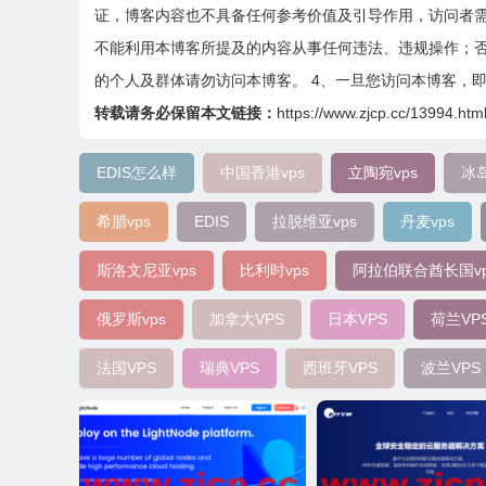
证，博客内容也不具备任何参考价值及引导作用，访问者需
不能利用本博客所提及的内容从事任何违法、违规操作；否
的个人及群体请勿访问本博客。 4、一旦您访问本博客，
转载请务必保留本文链接：
https://www.zjcp.cc/13994.htm
EDIS怎么样
中国香港vps
立陶宛vps
冰岛
希腊vps
EDIS
拉脱维亚vps
丹麦vps
斯洛文尼亚vps
比利时vps
阿拉伯联合酋长国vp
俄罗斯vps
加拿大VPS
日本VPS
荷兰VP
法国VPS
瑞典VPS
西班牙VPS
波兰VPS