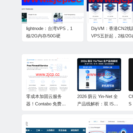
lightnode：台湾VPS，1
DiyVM：香港CN2线
核/2G内存/50G硬
VPS五折起，2核/2
盘/1000GB流量，月付
月付50元起
$17.71，解锁流媒体/小时
计费，简单测评
oud： VPS
零成本加固云服务
2026 荫云 Yin‑Net 全
C
折月付 9
器！Contabo 免费内
产品线解析：双 ISP V
S
月起 美国 C
置防火墙全面解析
PS / 多 IP / 物理机一
W
9/4837 香
站式选购指南，月付
G
 英国双 I
$4.2起，多机房可选
流