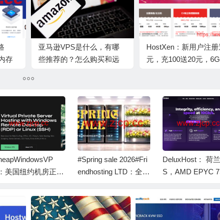
路
亚马逊VPS是什么，有哪
HostXen：新用户注册
G内存
些推荐的？怎么购买和远
元，充100送20元，6
程连接使用呢？
存VPS，70元/月起，
美国/日本/新加坡/香
heapWindowsVP
#Spring sale 2026#Fri
DeluxHost： 荷兰
：美国纽约机房正版
endhosting LTD：全场
S，AMD EPYC 7
indows VPS，3核/4
VPS 7折，€2.09/月
P @1核/1GB/20
B/60GB NVMe/3TB
起，美国/日本/德国/荷
VMe/不限流量/1G
量/1Gbps带宽，$3
兰等多个机房
-10Gbps带宽，€9