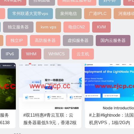
KVM架构
控制面板
高防独立服务器
好不好
IP
器
常州联通大宽带vps
泉州电信
广港IPLC
河南移动
独立服务器
kvm vps
电信CN2
KVM
独立IP
高防服务器
虚拟服务器
国内云服务器
IPv6
WHM
WHMCS
云主机
立服务
#双11特惠#青云互联：云
#上新#lightnode：法
6138
服务器最低9.9元，香港2核
机房VPS，1核/2G内
0/
4G只需159元1年，2核2G
存/50G硬盘/1000GB流