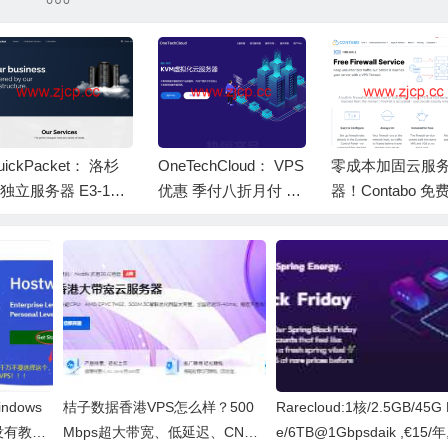
核/56
99元一年，续费同价
量，月付$7.71起
uickPacket： 洛杉
OneTechCloud： VPS
零成本加固云服
独立服务器 E3-123
优惠 季付八折月付 9
器！Contabo 免
v3/16G/1TB 1Gbps
折 22 元 / 月起 美国 C
置防火墙全面解
宽 $30 / 月
N2 GIA/9929/4837 香
港 CN2/CMI 英国双 I
SP 原生 IP
ndows
桔子数据香港VPS怎么样？500
Rarecloud:1核/2.5GB/45G
没有教程
Mbps超大带宽、低延迟、CN2
e/6TB@1Gbpsdaik ,€15/