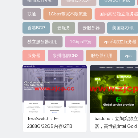
咕咕云好不好
咕咕云怎么样
香港BGP多线
联通
1Gbps带宽不限流量
国内高防独立服务
香港BGP
云服务
云服务器
美国洛杉矶
独立服务器租用
1Gbps带宽
vps和独立服务器
服务器
泉州电信CN2
服务器租用
vps
TeraSwitch：E-
bacloud：立陶宛独
2388G/32GB内存/2TB
器，高性能Intel Gold 
NVMe硬盘/150TB流
40核/80线程，€244.0