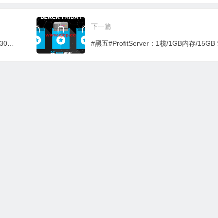
直连体验如何？
硅谷/达
下一篇
#黑五#VMon：越南vps，1核/1GB内存/30GB SSD/1TB流量/1Gbps端口，$3/月，另可选新加坡/美国/澳大利亚等机房