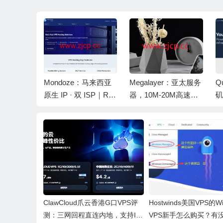
量/10Gbps带宽，$190/
月，E5-2650L v4 28 
月，可选日本/香港/新加坡/
线程，117€/月
韩国/美国/欧洲等机房
sia：新上
Mondoze：马来西亚
Megalayer：亚太服务
Q
2机房，新
原生 IP · 双 ISP｜Ryz
器，10M-20M高速优
矶
优惠，不限
en Pro 云独立服务器·
化/国际带宽不限流
0
可一键切换
Ultra VPS｜不限流量
量，月付$57起，香
带
· Linux/Windows 可选
港/新加坡机房
· 支持加密货币
ClawCloud爪云香港G口VPS评
Hostwinds美国VPS的Wi
测：三网回程直连内地，支持IPv
VPS新手怎么购买？有