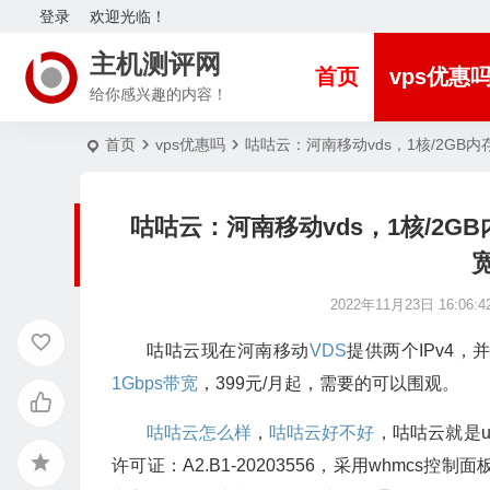
登录
欢迎光临！
主机测评网
首页
vps优惠
给你感兴趣的内容！
首页
vps优惠吗
咕咕云：河南移动vds，1核/2GB内存/2
咕咕云：河南移动vds，1核/2GB内存/
宽
2022年11月23日 16:06:4
咕咕云现在河南移动
VDS
提供两个IPv4，
1Gbps带宽
，399元/月起，需要的可以围观。
咕咕云怎么样
，
咕咕云好不好
，咕咕云就是
许可证：A2.B1-20203556，采用whmcs控