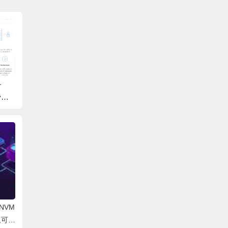
务
2026 荫云 Yin‑Net 全
CheapWindowsVP
#Sprin
费内
产品线解析：双 ISP V
S：美国纽约机房正版
endho
析
PS / 多 IP / 物理机一
Windows VPS，3核/4
VPS 7
站式选购指南，月付
GB/60GB NVMe/3TB
起，美
$4.2起，多机房可选
流量/1Gbps带宽，$3
兰等多
3/年
 NVM
年,可选