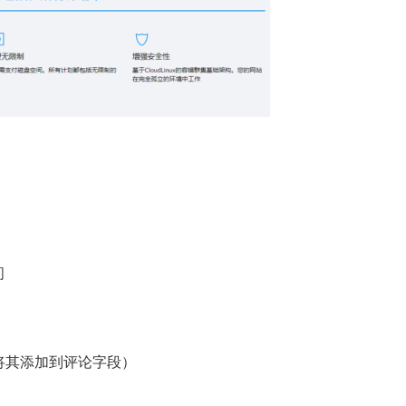
问
需将其添加到评论字段）