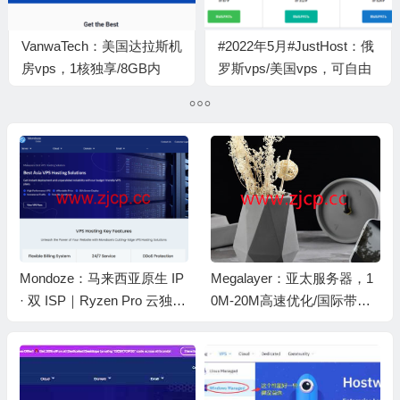
VanwaTech：美国达拉斯机
#2022年5月#JustHost：俄
房vps，1核独享/8GB内
罗斯vps/美国vps，可自由
存/80GB SSD/不限流
更换IP，7.7元/月起，附喀
量/1Gbps带宽，$8/月
山（Rostelecom (Kazan)机
房简单测评（第二次测评）
Mondoze：马来西亚原生 IP
Megalayer：亚太服务器，1
· 双 ISP｜Ryzen Pro 云独立
0M-20M高速优化/国际带宽
服务器· Ultra VPS｜不限流
不限流量，月付$57起，香
量 · Linux/Windows 可选 · 支
港/新加坡机房
持加密货币