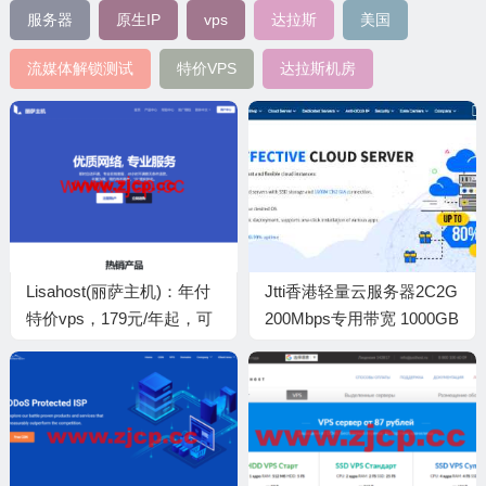
服务器
原生IP
vps
达拉斯
美国
流媒体解锁测试
特价VPS
达拉斯机房
Lisahost(丽萨主机)：年付
Jtti香港轻量云服务器2C2G
特价vps，179元/年起，可
200Mbps专用带宽 1000GB
选双ISP住宅VPS/美国9929
月流量终身循环$87/年怎么
或4837/香港cmi/英国双ISP
样，值得入手吗？
原生/新加坡大带宽/日本原
生IP