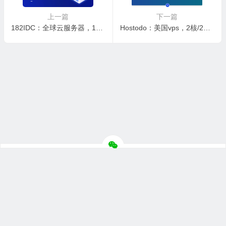
上一篇
下一篇
182IDC：全球云服务器，1核1G内存/10G SSD/无限流量/10M带宽起/赠40G系统盘，99元起/月，可选台湾/迪拜/拉各斯/伦敦/印尼/孟买/韩国/曼谷机房
Hostodo：美国vps，2核/2GB内存/20GB NVMe/5TB流量/1Gbps带宽，$25/年，可选拉斯维加斯/迈阿密等机房，免费DirectAdmin授权
Copyright ©
主机测评
版权所有.