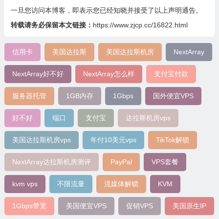
一旦您访问本博客，即表示您已经知晓并接受了以上声明通告。
转载请务必保留本文链接：
https://www.zjcp.cc/16822.html
信用卡
美国达拉斯
美国达拉斯机房
NextArray
NextArray好不好
NextArray怎么样
支付宝付款
服务器托管
1GB内存
1Gbps
国外便宜VPS
好不好
端口
支付宝
达拉斯机房vps
美国达拉斯机房vps
年付10美元vps
TikTok解锁
NextArray达拉斯机房测评
PayPal
VPS套餐
kvm vps
不限流量
流媒体解锁
KVM
1Gbps带宽
美国便宜VPS
促销VPS
美国原生IP