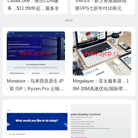
CloudCone：推出CDN服
VMISS：新上香港国际线
务，$11.99/年起，最多全
路VPS七折年付10美元
球36个节点
起，另可选美国CN2
GIA/AS9929/CMIN2等
Mondoze：马来西亚原生 IP
Megalayer：亚太服务器，1
· 双 ISP｜Ryzen Pro 云独立
0M-20M高速优化/国际带宽
服务器· Ultra VPS｜不限流
不限流量，月付$57起，香
量 · Linux/Windows 可选 · 支
港/新加坡机房
持加密货币