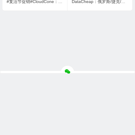
#复活节促销#CloudCone：洛杉矶vps，2核/1GB/14G SSD/3TB@1Gbps带宽，$17/年起
DataCheap：俄罗斯/捷克/荷兰vps，1核/1GB/10GB NVMe/5TB@1Gbps带宽，$2.1/月
Copyright ©
主机测评
版权所有.
笙亿网络科技
阿 里 云
托 管
于
服
务
器