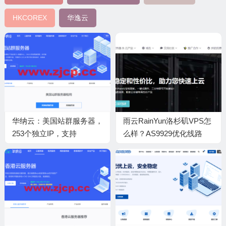
HKCOREX
华逸云
华纳云：美国站群服务器，
雨云RainYun洛杉矶VPS怎
253个独立IP，支持
么样？AS9929优化线路
1C/2C/4C不同C段，精品
+美国原生IP，低价高性价
CN2三网直连，速度快延迟
比方案值得入手吗？
低，1488元/月起