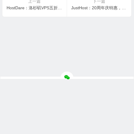
上一篇
下一篇
HostDare：洛杉矶VPS五折$12.99/年起，保加利亚/日本VPS八折，可选AMD EPYC系列，可选CN2 GIA+AS9929+CMIN2线路
JustHost：20周年庆特惠，VPS升级/续费/新购、GPU服务器均享受8折优惠，45+数据中心可选
Copyright ©
主机测评
版权所有.
笙亿网络科技