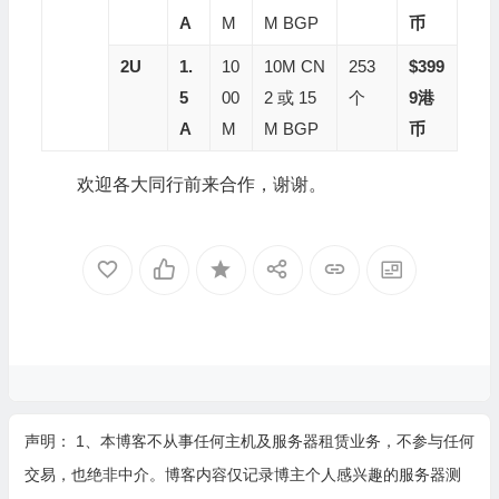
A
M
M BGP
币
2U
1.
10
10M CN
253
$399
5
00
2 或 15
个
9
港
A
M
M BGP
币
欢迎各大同行前来合作，谢谢。
声明： 1、本博客不从事任何主机及服务器租赁业务，不参与任何
交易，也绝非中介。博客内容仅记录博主个人感兴趣的服务器测