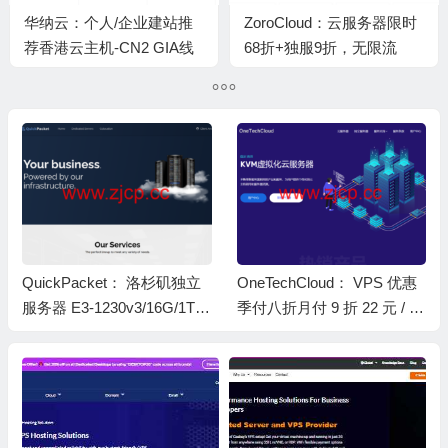
华纳云：个人/企业建站推
ZoroCloud：云服务器限时
荐香港云主机-CN2 GIA线
68折+独服9折，无限流
路低延迟，快速稳定，低至
量，36元起，可选洛杉矶
32元/月起
AS9929/洛杉矶AS4837/洛
杉矶高防CN2GIA/香港
CN2/tiktok专用服务器，解
锁ChatGPT
矶独立
OneTechCloud： VPS 优惠
零成本加固云服务器！Con
1TB
季付八折月付 9 折 22 元 / 月
bo 免费内置防火墙全面解
起 美国 CN2 GIA/9929/4837
香港 CN2/CMI 英国双 ISP
原生 IP