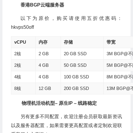
香港
BGP
云端服务器
以下为原价，购买请使用五折优惠码：
hkvps50off
vCPU
内存
存储
带宽
2核
2 GB
20 GB SSD
3M BGP@
2核
4 GB
50 GB SSD
5M BGP@
4核
4 GB
100 GB SSD
8M BGP@
8核
12 GB
200 GB SSD
13M BGP
物理机活动机型–
原生
IP
–
线路稳定
另有更多不同配置，欢迎注册会员获取最新资讯
以及服务器配置，如果需要更高配置或者定制欢迎联