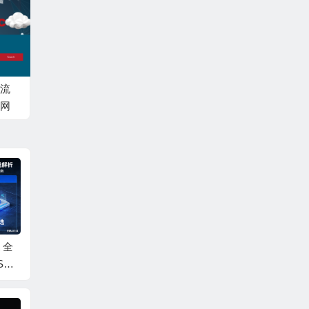
：流
网
，可
40
ps
元/
CheapWindowsVP
#Spring sale 2026#Fri
DeluxHos
V
S：美国纽约机房正版
endhosting LTD：全场
S，AMD E
Windows VPS，3核/4
VPS 7折，€2.09/月
P @1核/1
GB/60GB NVMe/3TB
起，美国/日本/德国/荷
VMe/不限流