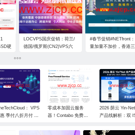
1
LOCVPS国庆促销：荷兰/
#春节促销#NETfront
SSD硬
德国/俄罗斯(CN2)VPS六
量加量不加价，香港三
端口，
折,全场八折,充100送10元
直连VPS，7.5折优惠
解锁港区奈菲等，月付
元起，国内优化100Mb
带宽不限流量vps，430
月
echCloud： VPS
零成本加固云服务
2026 荫云 Yin‑Net 全
季付八折月付 9
器！Contabo 免费内
产品线解析：双 ISP 
 元 / 月起 美国 C
置防火墙全面解析
PS / 多 IP / 物理机一
A/9929/4837 香
站式选购指南，月付