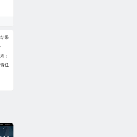
评结果
保
规则；
律责任