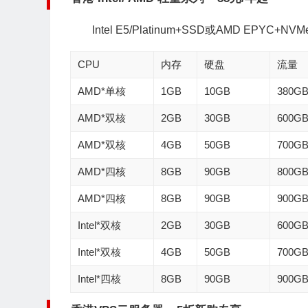
Intel E5/Platinum+SSD或AMD EPYC
CPU
内存
硬盘
流量
AMD*单核
1GB
10GB
380G
AMD*双核
2GB
30GB
600G
AMD*双核
4GB
50GB
700G
AMD*四核
8GB
90GB
800G
AMD*四核
8GB
90GB
900G
Intel*双核
2GB
30GB
600G
Intel*双核
4GB
50GB
700G
Intel*四核
8GB
90GB
900G