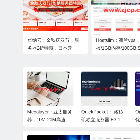
华纳云：金秋庆双节，服
Hostslim：荷兰vps，
务器2折特惠，日本云
核/1GB内存/100GB 
1H1G5M年付186元，香港
盘/不限流量/1Gbps
云8H16G仅166元/月
€ 6,97/月起
来西亚
Megalayer：亚太服务
QuickPacket： 洛杉
OneT
｜Ryz
器，10M-20M高速优
矶独立服务器 E3-123
优惠 
务器·
化/国际带宽不限流
0v3/16G/1TB 1Gbps
折 22
限流量
量，月付$57起，香
带宽 $30 / 月
N2 GI