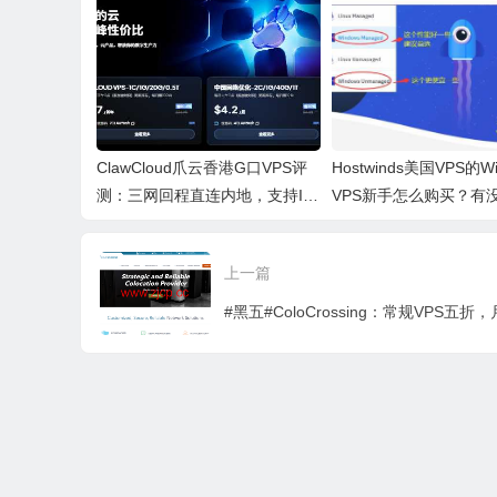
s 可选
港/新加坡机房
港 CN
SP 原
ClawCloud爪云香港G口VPS评
Hostwinds美国VPS的Wi
测：三网回程直连内地，支持IPv
VPS新手怎么购买？有
6
啊？
上一篇