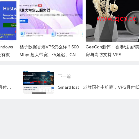
2/CMI 英国双 I
$4.2起，多机房可选
生 IP
ndows
桔子数据香港VPS怎么样？500
GeeCdn测评：香港/法国/
没有教程
Mbps超大带宽、低延迟、CN2
房与高防支持 VPS
直连体验如何？
下一篇
#黑五#ColoCrossing：常规VPS五折，月付1.97美元起，特价VPS年付11.99美元起