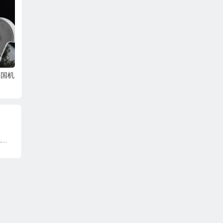
流量/1Gbps带宽，$3
兰等多个机房
-10Gbps
3/年
起
美国机
SmartHost：老牌国外主机商，VPS月付低至2.95美元起，可选30+数据中心