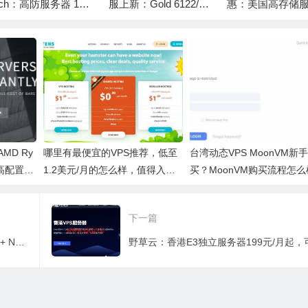
ech：高防服务器 10
服上新：Gold 6122/32
惠：美国高存储
bps 带宽仅 $189 /
GB 内存 / 960GB SS
器月付 $99 起，32
起，洛杉矶 / 拉斯维
D，30TB@10Gbps 带
40TB/80TB存储
斯 / 芝加哥 / 丹佛 /
宽，$85 / 月起享首月
约 / 迈阿密 / 洛
兰机房可选
优惠
房任选
AMD Ry
哪里有最便宜的VPS推荐，低至
台湾动态VPS MoonVM新
 高配置适
1.2美元/月的怎么样，值得入手
买？MoonVM购买流程怎么
吗？
下一篇
Evoxt：英国伦敦VPS测评，AMD EPYC+ NVMe，欧洲稀缺 CMI 回程，流媒体解锁，1Gbps大带宽，月付$2.99起