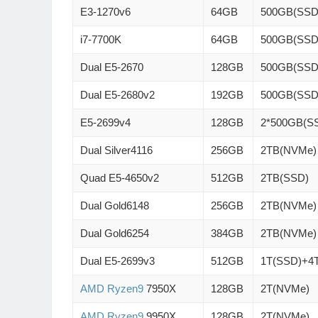
E3-1270v6
64GB
500GB(SSD
i7-7700K
64GB
500GB(SSD
Dual E5-2670
128GB
500GB(SS
Dual E5-2680v2
192GB
500GB(SS
E5-2699v4
128GB
2*500GB(S
Dual Silver4116
256GB
2TB(NVMe)
Quad E5-4650v2
512GB
2TB(SSD)
Dual Gold6148
256GB
2TB(NVMe)
Dual Gold6254
384GB
2TB(NVMe)
Dual E5-2699v3
512GB
1T(SSD)+4
AMD Ryzen9
7950X
128GB
2T(NVMe)
AMD Ryzen9
9950X
128GB
2T(NVMe)