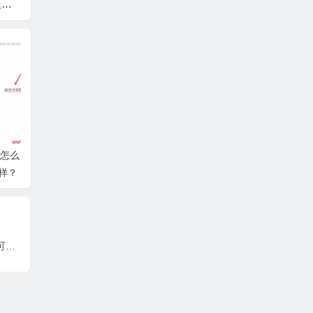
服务
惠，2×E5-2620v3/16
起 E3-1230v2/16GB/2
年 3
TB/
GB ECC/240GB SS
50GB SSD/2TB HDD
袭！圣
，纽
D，450元/月起，中国
1Gbps 带宽 多机房可
直降，
杉矶机
优化/纯国际 可选
选
大带宽
起
手怎么
样？
野草云：香港E3独立服务器199元/月起，可选精品/优质BGP线路，免费DDoS防御