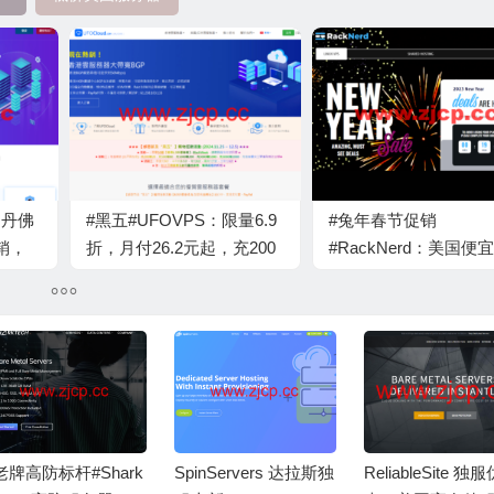
国丹佛
#黑五#UFOVPS：限量6.9
#兔年春节促销
销，
折，月付26.2元起，充200
#RackNerd：美国便宜
TB
元送20元，香港CN2 GIA/
VPS，低至$10.18/年
流量，
日本CN2 GIA/美国高防可
选洛杉矶/西雅图/圣何
选
拉斯/芝加哥/新泽西/
大/纽约
老牌高防标杆#Shark
SpinServers 达拉斯独
ReliableSite 独