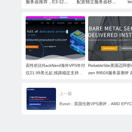
量服务器 E
服务器推荐，E3-1230
配置独立服务器秒杀
t
6GB/256G
v3/32GB/250GB SSD/
Gold6248/64GB 内存
G
西等 8 机
10TB/1Gbps带宽，洛
1TB SSD 300M 带宽
月
杉矶纽约机房
348 元 / 月
加
荷
高性价比RackNerd海外VPS年付
ReliableSite美国迈阿密
仅21.99美元起,线路稳定支持自
zen 9950X服务器测评
主换IP,美国洛杉矶等多机房可选
合生产力游戏场景
上一篇