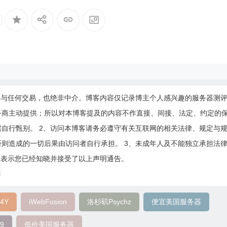
参与任何交易，也绝非中介。博客内容仅记录博主个人感兴趣的服务器测
务商主动提供；所以对本博客提及的内容不作直接、间接、法定、约定的
自行甄别。 2、访问本博客请务必遵守有关互联网的相关法律、规定与
则造成的一切后果由访问者自行承担。 3、未成年人及不能独立承担法
即表示您已经知晓并接受了以上声明通告。
l
4Y
iWebFusion
洛杉矶Psychz
便宜美国服务器
9
低价美国服务器