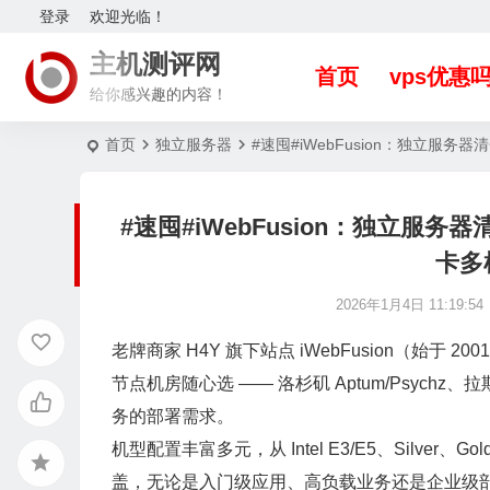
登录
欢迎光临！
主机测评网
首页
vps优惠
给你感兴趣的内容！
首页
独立服务器
#速囤#iWebFusion：独立服
#速囤#iWebFusion：独立服务
卡多
2026年1月4日 11:19:54
老牌商家
H4Y
旗下站点
iWebFusion
（始于 20
节点机房随心选 —— 洛杉矶 Aptum/Psyc
务的部署需求。
机型配置丰富多元，从 Intel E3/E5、Silver、G
盖，无论是入门级应用、高负载业务还是企业级