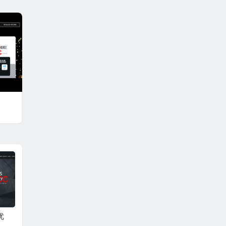
，可
塞/达
亚特兰
服优
ZJI：韩国独服九折优
iWebFusion：$45 / 月
LIGHT