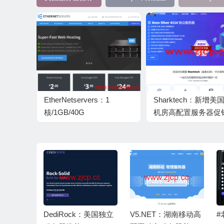
EtherNetservers：1
Sharktech：新增美
核/1GB/40G
机房高配置服务器促
SSD/1TB@10Gbps带宽，
双E5-2678V3/64G/1
$14.95/年起，可选洛杉矶/
NVMe，1Gbps不限
迈阿密/新泽西机房
月付129美元
rvers：1G
DediRock：美国独立
V5.NET：湖南移动高
#