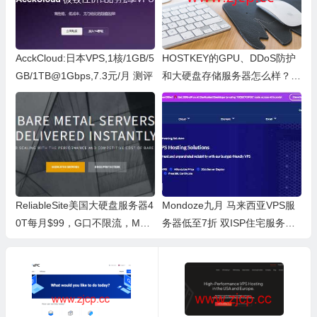
AcckCloud:日本VPS,1核/1GB/5
HOSTKEY的GPU、DDoS防护
GB/1TB@1Gbps,7.3元/月 测评
和大硬盘存储服务器怎么样？高
性价比值得入手吗？
ReliableSite美国大硬盘服务器4
Mondoze九月 马来西亚VPS服
0T每月$99，G口不限流，Meta
务器低至7折 双ISP住宅服务器/
l+会员$99一年
支持TikTok、Netflix等 测评