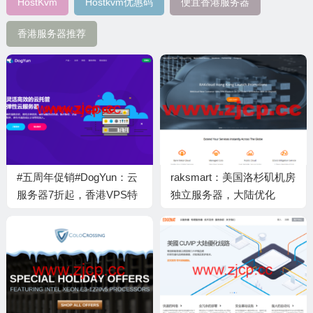
HostKvm
Hostkvm优惠码
便宜香港服务器
香港服务器推荐
#五周年促销#DogYun：云
raksmart：美国洛杉矶机房
服务器7折起，香港VPS特
独立服务器，大陆优化
价99元/年，独立服务器月
100M线路（个别地区走
减100元，充100元送10元
cn2线路回国），机器性能/
流媒体/线路等测评数据分
享