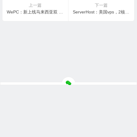
上一篇
下一篇
WePC：新上线马来西亚双 ISP 原生家宽 TikTok 专用VPS，116元/月，原生住宅 IP/TikTok/流媒体解锁
ServerHost：美国vps，2核/4GB/60GB NVMe/1Gbps不限流量，$33/年，可选洛杉矶/达拉斯等6个机房
Copyright ©
主机测评
版权所有.
笙亿网络科技