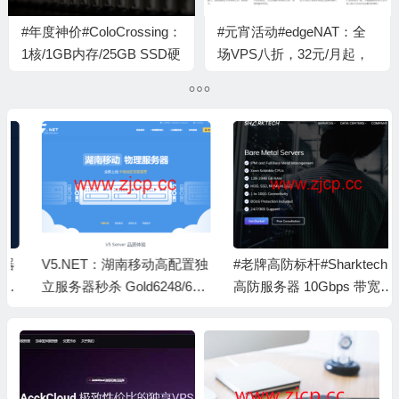
#年度神价#ColoCrossing：
#元宵活动#edgeNAT：全
1核/1GB内存/25GB SSD硬
场VPS八折，32元/月起，
盘/20TB流量/1Gbps端口，
可选日本双ISP原生IP/香港
$10/年，可选芝加哥/纽约/
HGC双ISP/美国4837/韩国
达拉斯/加拿大机房
SK原生IP等
V5.NET：湖南移动高配置独
#老牌高防标杆#Sharktech：
立服务器秒杀 Gold6248/64G
高防服务器 10Gbps 带宽仅
B 内存 1TB SSD 300M 带宽
$189 / 月起，洛杉矶 / 拉斯
348 元 / 月
维加斯 / 芝加哥 / 丹佛 / 荷兰
机房可选