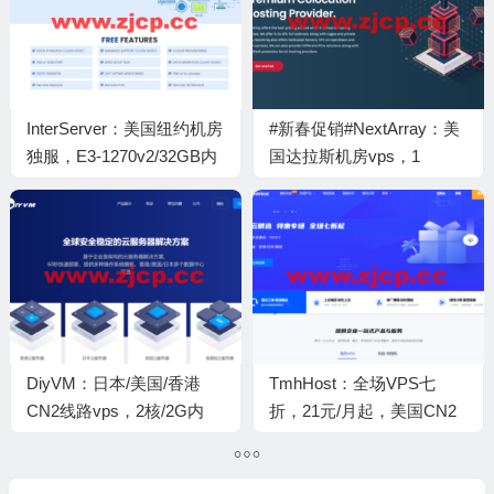
InterServer：美国纽约机房
#新春促销#NextArray：美
独服，E3-1270v2/32GB内
国达拉斯机房vps，1
存/4TB SSD/150TB流
核/1GB内存/10GB SSD/不
量/1Gbps-10Gbps带宽，
限流量/1Gbps带宽，$15/
$49/月起
年
DiyVM：日本/美国/香港
TmhHost：全场VPS七
CN2线路vps，2核/2G内
折，21元/月起，美国CN2
存/50G硬盘/不限流
GIA/美国AS9929/香港
量/5Mbps带宽，月付50元
CTG/日本软银可选
起，香港独立服务器499元/