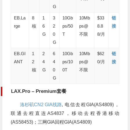
G
EB.La
8
1
3
10Gb
10Mb
$33
链
rge
核
6
2
ps/50
ps@
8.8
接
G
0
T
不限
8/月
G
EB.GI
1
2
6
10Gb
10Mb
$62
链
ANT
2
4
4
ps/10
ps@
0/月
接
核
G
0
0T
不限
G
LAX.Pro – Premium套餐
洛杉矶CN2 GIA线路
, 电信去程GIA(AS4809)，
联通去程直连AS4837，移动去程香港移动
(AS58453)；三网GIA回程GIA(AS4809)