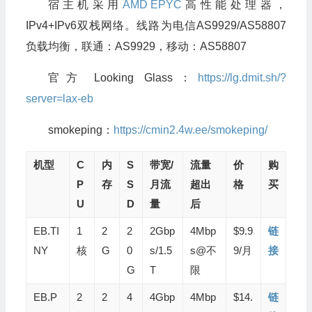
宿主机采用
AMD EPYC
高性能处理器，
IPv4+IPv6双栈网络。线路为电信AS9929/AS58807
负载均衡，联通：AS9929，移动：AS58807
官方 Looking Glass：
https://lg.dmit.sh/?
server=lax-eb
smokeping：
https://cmin2.4w.ee/smokeping/
机型
C
内
S
带宽/
流量
价
购
P
存
S
月流
超出
格
买
U
D
量
后
EB.TI
1
2
2
2Gbp
4Mbp
$9.9
链
NY
核
G
0
s/1.5
s@不
9/月
接
G
T
限
EB.P
2
2
4
4Gbp
4Mbp
$14.
链