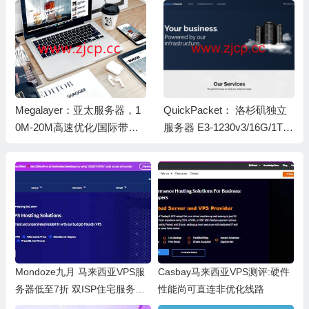
月起
Megalayer：亚太服务器，1
QuickPacket： 洛杉矶独立
0M-20M高速优化/国际带宽
服务器 E3-1230v3/16G/1TB
不限流量，月付$57起，香
1Gbps 带宽 $30 / 月
港/新加坡机房
Mondoze九月 马来西亚VPS服
Casbay马来西亚VPS测评:硬件
务器低至7折 双ISP住宅服务器/
性能尚可直连非优化线路
支持TikTok、Netflix等 测评