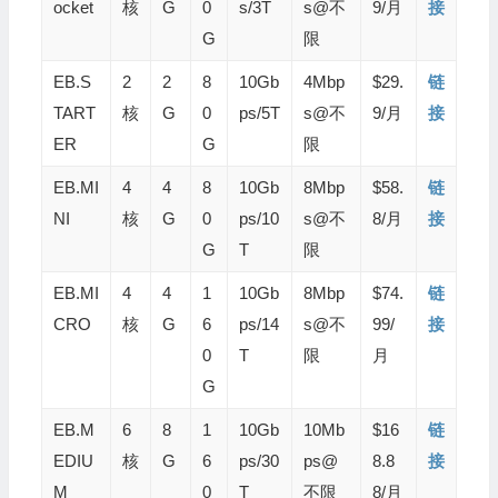
ocket
核
G
0
s/3T
s@不
9/月
接
G
限
EB.S
2
2
8
10Gb
4Mbp
$29.
链
TART
核
G
0
ps/5T
s@不
9/月
接
ER
G
限
EB.MI
4
4
8
10Gb
8Mbp
$58.
链
NI
核
G
0
ps/10
s@不
8/月
接
G
T
限
EB.MI
4
4
1
10Gb
8Mbp
$74.
链
CRO
核
G
6
ps/14
s@不
99/
接
0
T
限
月
G
EB.M
6
8
1
10Gb
10Mb
$16
链
EDIU
核
G
6
ps/30
ps@
8.8
接
M
0
T
不限
8/月