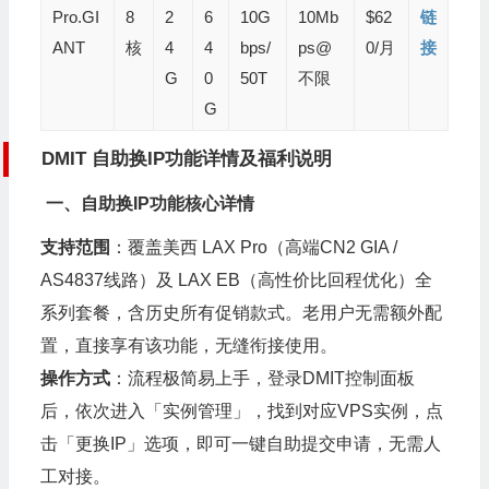
Pro.GI
8
2
6
10G
10Mb
$62
链
ANT
核
4
4
bps/
ps@
0/月
接
G
0
50T
不限
G
DMIT 自助换IP功能详情及福利说明
一、自助换IP功能核心详情
支持范围
：覆盖美西 LAX Pro（高端CN2 GIA /
AS4837线路）及 LAX EB（高性价比回程优化）全
系列套餐，含历史所有促销款式。老用户无需额外配
置，直接享有该功能，无缝衔接使用。
操作方式
：流程极简易上手，登录DMIT控制面板
后，依次进入「实例管理」，找到对应VPS实例，点
击「更换IP」选项，即可一键自助提交申请，无需人
工对接。