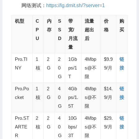
网络测试：
https://lg.dmit.sh/?server=1
机型
C
内
S
带
流量
价
购
P
存
S
宽/
超出
格
买
U
D
月流
后
量
Pro.TI
1
2
2
1Gb
4Mbp
$9.9
链
NY
核
G
0
ps/1
s@不
9/月
接
G
T
限
Pro.Po
1
2
4
4Gb
4Mbp
$14.
链
cket
核
G
0
ps/1.
s@不
9/月
接
G
5T
限
Pro.ST
2
2
4
10G
4Mbp
$29.
链
ARTE
核
G
0
bps/
s@不
9/月
接
R
G
3T
限