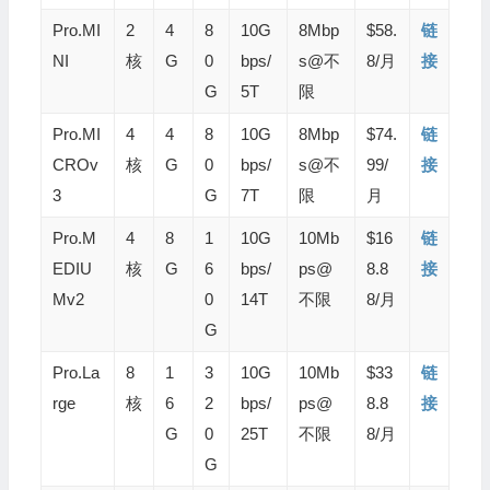
Pro.MI
2
4
8
10G
8Mbp
$58.
链
NI
核
G
0
bps/
s@不
8/月
接
G
5T
限
Pro.MI
4
4
8
10G
8Mbp
$74.
链
CROv
核
G
0
bps/
s@不
99/
接
3
G
7T
限
月
Pro.M
4
8
1
10G
10Mb
$16
链
EDIU
核
G
6
bps/
ps@
8.8
接
Mv2
0
14T
不限
8/月
G
Pro.La
8
1
3
10G
10Mb
$33
链
rge
核
6
2
bps/
ps@
8.8
接
G
0
25T
不限
8/月
G