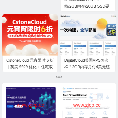
带宽，$5/月，可选东京/大
核/2GB内存/20GB SSD硬
阪机房
盘/2TB流量/10Gbps带宽，
$15/年起，可选圣何塞/新
加坡/香港/堪萨斯机房
CstoneCloud 元宵限时 6 折
DigitalCloud美国VPS怎么
｜英美 9929 优化 + 住宅双
样？2GB内存月付4美元还
ISP + 香港 CN2 VPS，
免费换IP，值得选吗？
TK/AI/ 流媒体全解锁