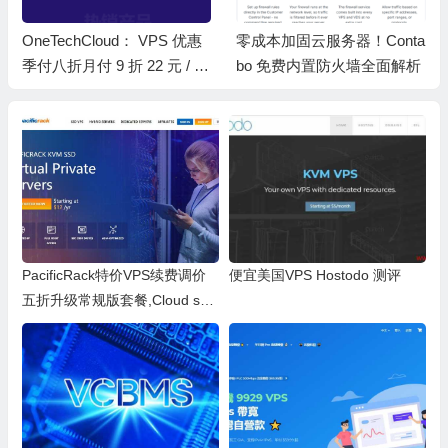
OneTechCloud： VPS 优惠
零成本加固云服务器！Conta
季付八折月付 9 折 22 元 / 月
bo 免费内置防火墙全面解析
起 美国 CN2 GIA/9929/4837
香港 CN2/CMI 英国双 ISP
原生 IP
PacificRack特价VPS续费调价
便宜美国VPS Hostodo 测评
五折升级常规版套餐,Cloud ser
ver续费仍然$2.5/月起 测