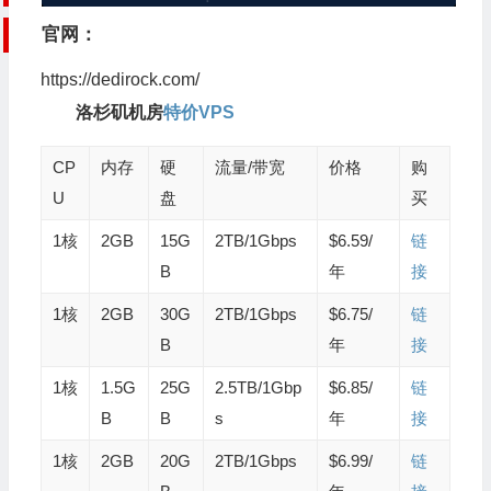
官网：
https://dedirock.com/
洛杉矶机房
特价VPS
CP
内存
硬
流量/带宽
价格
购
U
盘
买
1核
2GB
15G
2TB/1Gbps
$6.59/
链
B
年
接
1核
2GB
30G
2TB/1Gbps
$6.75/
链
B
年
接
1核
1.5G
25G
2.5TB/1Gbp
$6.85/
链
B
B
s
年
接
1核
2GB
20G
2TB/1Gbps
$6.99/
链