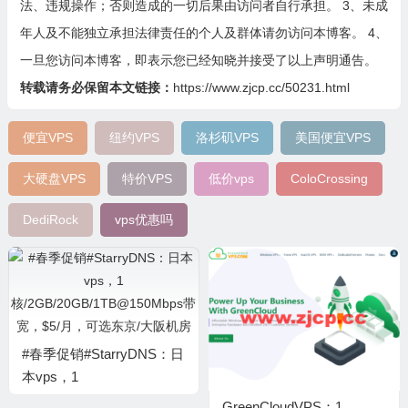
法、违规操作；否则造成的一切后果由访问者自行承担。 3、未成
年人及不能独立承担法律责任的个人及群体请勿访问本博客。 4、
一旦您访问本博客，即表示您已经知晓并接受了以上声明通告。
转载请务必保留本文链接：
https://www.zjcp.cc/50231.html
便宜VPS
纽约VPS
洛杉矶VPS
美国便宜VPS
大硬盘VPS
特价VPS
低价vps
ColoCrossing
DediRock
vps优惠吗
#春季促销#StarryDNS：日
本vps，1
核/2GB/20GB/1TB@150Mbps
GreenCloudVPS：1