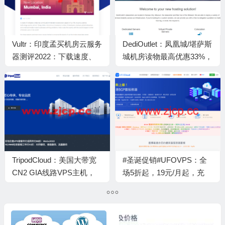
Vultr：印度孟买机房云服务
DediOutlet：凤凰城/堪萨斯
器测评2022：下载速度、
城机房读物最高优惠33%，
速度延迟、路由丢包、性能
1-10Gbps端口，100TB流
测评、流媒体解锁等
量，月付31美元起
TripodCloud：美国大带宽
#圣诞促销#UFOVPS：全
CN2 GIA线路VPS主机，
场5折起，19元/月起，充
82折优惠，$59/年起，可选
200元送20元，香港CN2
大硬盘
GIA/日本CN2 GIA/美国高
防可选