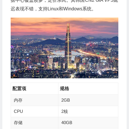
据中心覆盖较多，定价亲民。其韩国CN2 GIA VPS延
迟表现不错，支持Linux和Windows系统。
配置项
规格
内存
2GB
CPU
2核
存储
40GB