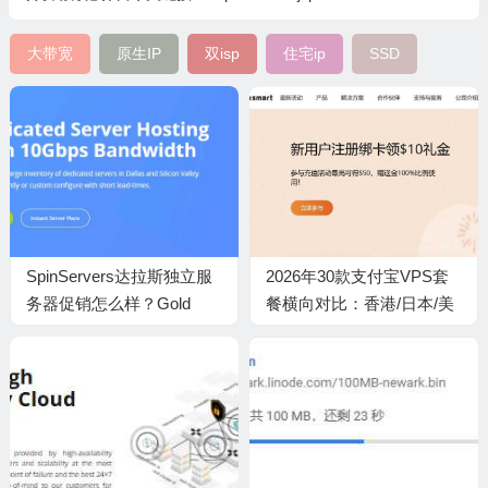
大带宽
原生IP
双isp
住宅ip
SSD
SpinServers达拉斯独立服
2026年30款支付宝VPS套
务器促销怎么样？Gold
餐横向对比：香港/日本/美
6122低至70美元首月，
国低至$0.08/月
10Gbps大带宽和512GB内
存值得入手吗？