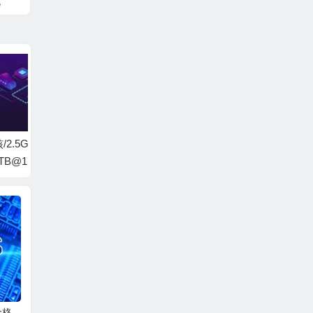
流
/美
房可
5GB/
PacificRack特价VPS
2026高速便宜VPS推
便宜美国
@1G
续费调价五折升级常
荐：香港CN2/CMI与
o 测评
,可选
规版套餐,Cloud serve
美国高防方案，月付
r续费仍然$2.5/月起 测
$3.89起怎么选？
价格