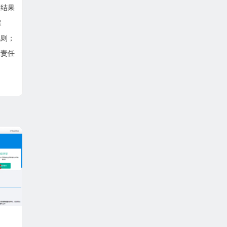
评结果
保
规则；
律责任