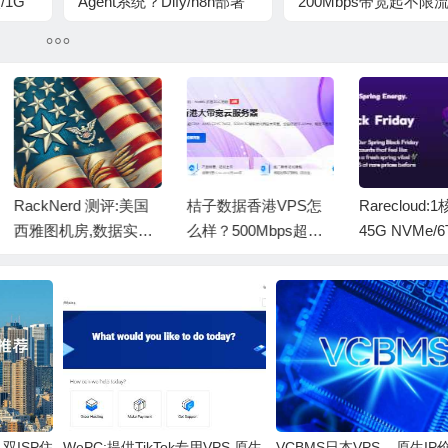
/1G
Agent系统？Dify/n8n部署
200Mbps带宽起不限
流
实战、CN2 GIA套餐选择
量，$1.7/月起，俄罗斯
1/月
和存算分离架构优化有教
国/英国/香港等21个机
可选
程吗？
选
ackNerd 测评:美国
桔子数据香港VPS怎
Rarecloud:1核/2.
雅图机房,数据实测,
么样？500Mbps超大
45G NVMe/6TB
性价比 VPS 体验
带宽、低延迟、CN2
bpsdaik ,€15/年
直连体验如何？
硅谷/达
双ISP住
WePC:提供TikTok专用VPS,原生
VCBMS日本VPS – 原生IP