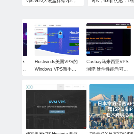
vps/vds/大硬盘存储vps，
vps，6.6折优惠，1核
六折优惠，VPS半年付低
内存/50G硬盘/不限
至10欧元起
量/10Gbps带宽，€3.
起，全球超34个机房
oud VPS
Hostwinds美国VPS的
Casbay马来西亚VPS
R
套餐横向对
Windows VPS新手怎
测评:硬件性能尚可直
西
本/美国线
么购买？有没有教程
连非优化线路
高
选
啊？
便宜美国VPS Hostodo 测评
7款最好的日本家宽VPS-