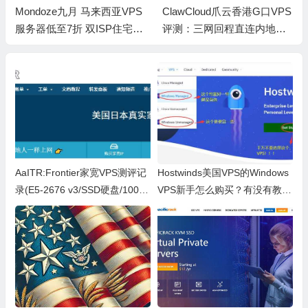
Mondoze九月 马来西亚VPS
ClawCloud爪云香港G口VPS
服务器低至7折 双ISP住宅服
评测：三网回程直连内地，
务器/支持TikTok、Netflix等
支持IPv6
测评
AaITR:Frontier家宽VPS测评记
Hostwinds美国VPS的Windows
录(E5-2676 v3/SSD硬盘/100M
VPS新手怎么购买？有没有教程
带宽)
啊？