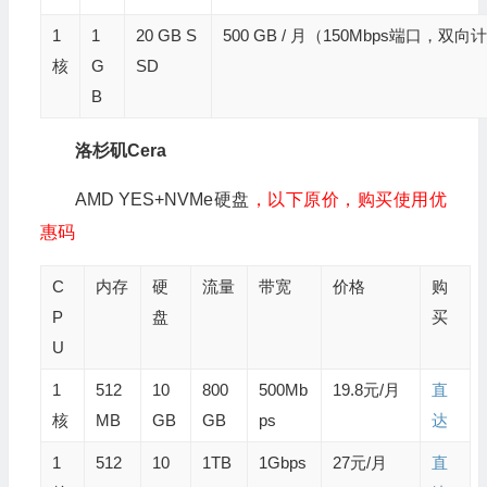
1
1
20 GB S
500 GB / 月（150Mbps端口，双向
核
G
SD
B
洛杉矶Cera
AMD YES+NVMe硬盘
，以下原价，购买使用优
惠码
C
内存
硬
流量
带宽
价格
购
P
盘
买
U
1
512
10
800
500Mb
19.8元/月
直
核
MB
GB
GB
ps
达
1
512
10
1TB
1Gbps
27元/月
直