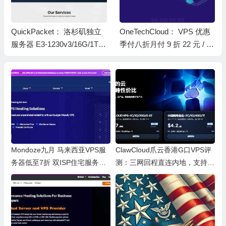
QuickPacket： 洛杉矶独立
OneTechCloud： VPS 优惠
服务器 E3-1230v3/16G/1TB
季付八折月付 9 折 22 元 / 月
1Gbps 带宽 $30 / 月
起 美国 CN2 GIA/9929/4837
香港 CN2/CMI 英国双 ISP
原生 IP
Mondoze九月 马来西亚VPS服
ClawCloud爪云香港G口VPS评
务器低至7折 双ISP住宅服务器/
测：三网回程直连内地，支持IP
支持TikTok、Netflix等 测评
v6