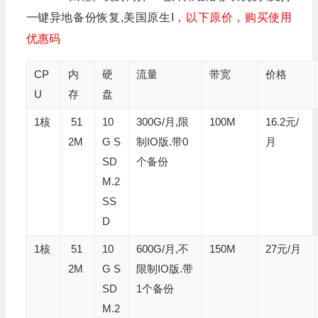
一键异地备份恢复,美国原生I
，以下原价，购买使用
优惠码
CP
内
硬
流量
带宽
价格
U
存
盘
1核
51
10
300G/月,限
100M
16.2元/
2M
G S
制IO版.带0
月
SD
个备份
M.2
SS
D
1核
51
10
600G/月,不
150M
27元/月
2M
G S
限制IO版.带
SD
1个备份
M.2