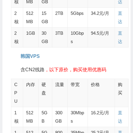
核
MB
GB
达
2
512
15
2TB
5Gbps
34.2元/月
直
核
MB
GB
达
2
1GB
30
3TB
10Gbp
94.5元/月
直
核
GB
s
达
韩国VPS
含CN2线路
，以下原价，购买使用优惠码
C
内存
硬
流量
带宽
价格
购
P
盘
买
U
1
512
5G
300
30Mbp
16.2元/月
直
核
MB
B
GB
s
达
1
512
5G
800
35Mbp
25.2元/月
直