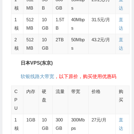
核
MB
B
GB
s
达
1
512
10
1.5T
40Mbp
31.5元/月
直
核
MB
GB
B
s
达
2
512
10
2TB
50Mbp
43.2元/月
直
核
MB
GB
s
达
日本VPS(东京)
软银线路
大带宽
，以下原价，购买使用优惠码
C
内存
硬
流量
带宽
价格
购
P
盘
买
U
1
1GB
10
300
300Mb
27元/月
直
核
GB
GB
ps
达