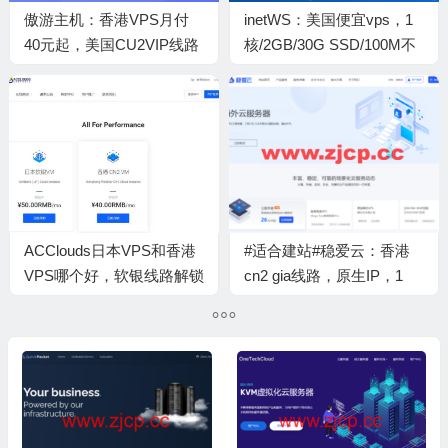
傲游主机：香港VPS月付
inetWS：美国便宜vps，1
40元起，美国CU2VIP线路
核/2GB/30G SSD/100M不
VPS月付38元起
限流量，$2/月，可选西雅
图/凤凰城/芝加哥等7机房
ACClouds日本VPS和香港
#适合建站#稳爱云：香港
VPS哪个好，软银线路解锁
cn2 gia线路，原生IP，1
Netflix的效果怎么样？
核/1G内存/40G硬盘/300G
流量/10Mbps带宽，36元
起，附简单测评