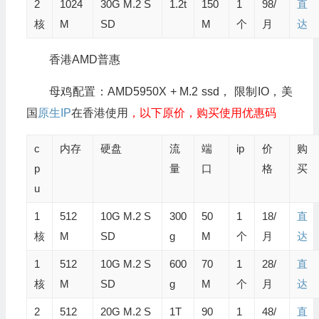
2
1024
30G M.2 S
1.2t
150
1
98/
直
核
M
SD
M
个
月
达
香港AMD普惠
母鸡配置：AMD5950X + M.2 ssd， 限制IO，美
国
原生IP
在香港使用
，以下原价，购买使用优惠码
c
内存
硬盘
流
端
ip
价
购
p
量
口
格
买
u
1
512
10G M.2 S
300
50
1
18/
直
核
M
SD
g
M
个
月
达
1
512
10G M.2 S
600
70
1
28/
直
核
M
SD
g
M
个
月
达
2
512
20G M.2 S
1T
90
1
48/
直