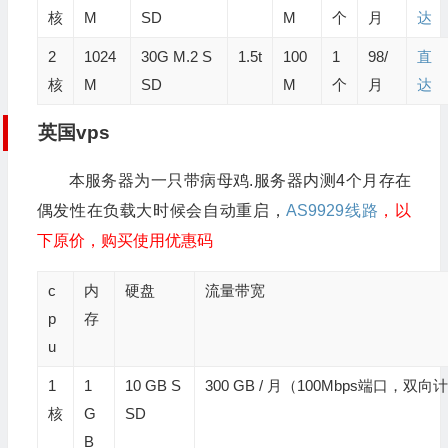
核
M
SD
M
个
月
达
2
1024
30G M.2 S
1.5t
100
1
98/
直
核
M
SD
M
个
月
达
英国vps
本服务器为一只带病母鸡.服务器内测4个月存在
偶发性在负载大时候会自动重启，
AS9929线路
，以
下原价，购买使用优惠码
c
内
硬盘
流量带宽
p
存
u
1
1
10 GB S
300 GB / 月（100Mbps端口，双向
核
G
SD
B