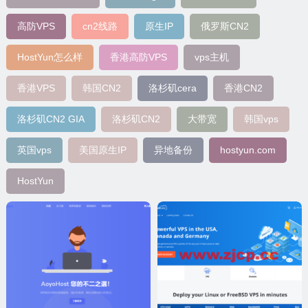
高防VPS
cn2线路
原生IP
俄罗斯CN2
HostYun怎么样
香港高防VPS
vps主机
香港VPS
韩国CN2
洛杉矶cera
香港CN2
洛杉矶CN2 GIA
洛杉矶CN2
大带宽
韩国vps
英国vps
美国原生IP
异地备份
hostyun.com
HostYun