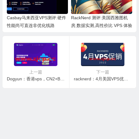
Casbay马来西亚VPS测评:硬件
RackNerd 测评:美国西雅图机
性能尚可直连非优化线路
房,数据实测,高性价比 VPS 体验
上一篇
下一篇
Dogyun：香港vps，CN2+BGP线路，1核 AMD/512M内存/10G SSD硬盘/300G流量/50Mbps带宽，年付￥180元起
racknerd：4月美国VPS优惠活动，1核/1G内存/22G SSD硬盘/2.5TB流量/1Gbps带宽，$13.89/年起，可选圣何塞/芝加哥/达拉斯/亚特兰大/纽约/阿什本等机房