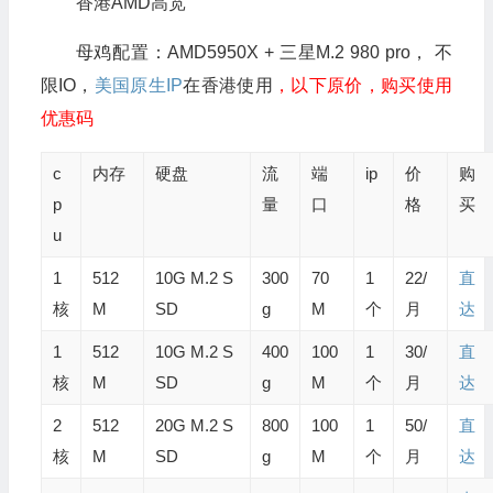
香港AMD高宽
母鸡配置：AMD5950X + 三星M.2 980 pro， 不
限IO，
美国原生IP
在香港使用
，以下原价，购买使用
优惠码
c
内存
硬盘
流
端
ip
价
购
p
量
口
格
买
u
1
512
10G M.2 S
300
70
1
22/
直
核
M
SD
g
M
个
月
达
1
512
10G M.2 S
400
100
1
30/
直
核
M
SD
g
M
个
月
达
2
512
20G M.2 S
800
100
1
50/
直
核
M
SD
g
M
个
月
达