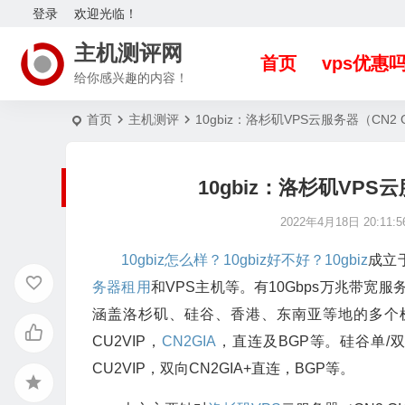
登录
欢迎光临！
主机测评网
首页
vps优惠
给你感兴趣的内容！
首页
主机测评
10gbiz：洛杉矶VPS云服务器（CN2
10gbiz：洛杉矶VPS
2022年4月18日 20:11:5
10gbiz怎么样？
10gbiz好不好？
10gbiz
成立于
务器租用
和VPS主机等。有10Gbps万兆带宽服
涵盖洛杉矶、硅谷、香港、东南亚等地的多个
CU2VIP，
CN2GIA
，直连及BGP等。硅谷单/双向
CU2VIP，双向CN2GIA+直连，BGP等。