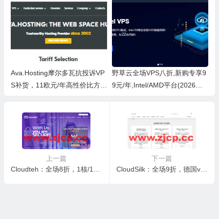
Ava.Hosting摩尔多瓦抗投诉VP
野草云全场VPS八折,新购专享9
S补货，11欧元/年高性价比方
9元/年,Intel/AMD平台(2026可
案，物理机10% 测评
用) 测评
上一篇
下一篇
Cloudteh：全场8折，1核/1G内存/30G NVME硬盘/不限流量/1Gbps带宽，$8.00/月起，支持windows，独立服务器$75.00/月起，可选美国/加拿大/法国/塞尔维亚机房
CloudSilk：全场9折，德国vps，1核/512MB内存/10GB SSD硬盘/500GB流量/500Mbps带宽，216元/年，可选德国9929/圣何塞9929