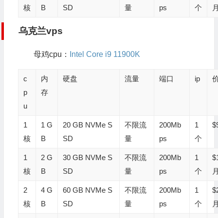
核
B
SD
量
ps
个
乌克兰vps
母鸡cpu：
Intel Core i9 11900K
c
内
硬盘
流量
端口
ip
p
存
u
1
1 G
20 GB NVMe S
不限流
200Mb
1
$
核
B
SD
量
ps
个
1
2 G
30 GB NVMe S
不限流
200Mb
1
$
核
B
SD
量
ps
个
2
4 G
60 GB NVMe S
不限流
200Mb
1
$
核
B
SD
量
ps
个