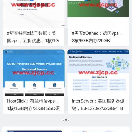
#新春特惠#桔子数据：美
#黑五#Ottnec：德国vps，
国vps，五折优惠，1核/1G
2核/6GB内存/20GB
内存/20GB硬盘/500GB流
SSD/3TB流量/1Gbps带
量/10-50Mbps带宽，14元/
宽，€2.99/月
月起，可选Cera洛杉矶
CN2 GIA/Kurun洛杉矶
CN2GIA+CUPM9929
HostSlick：荷兰特价vps，
InterServer：美国服务器促
1核/1GB内存/25GB SSD硬
销，E3-1270v2/32GB/4TB
盘/5TB流量/1Gbps端口，
SSD/1Gbps@150TB流
€15/年
量，1Tbps+ DDOS防护，
月付49美元