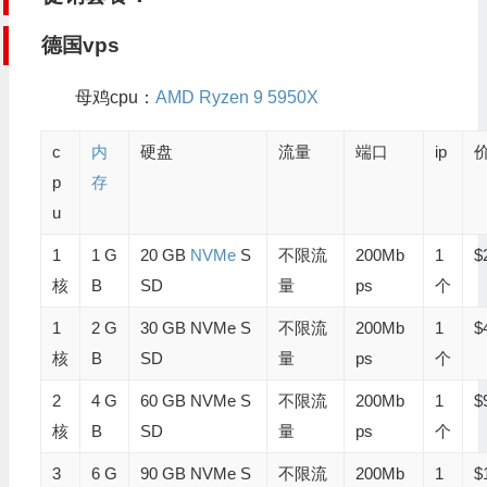
德国vps
母鸡cpu：
AMD Ryzen 9 5950X
c
内
硬盘
流量
端口
ip
p
存
u
1
1 G
20 GB
NVMe
S
不限流
200Mb
1
$
核
B
SD
量
ps
个
1
2 G
30 GB NVMe S
不限流
200Mb
1
$
核
B
SD
量
ps
个
2
4 G
60 GB NVMe S
不限流
200Mb
1
$
核
B
SD
量
ps
个
3
6 G
90 GB NVMe S
不限流
200Mb
1
$