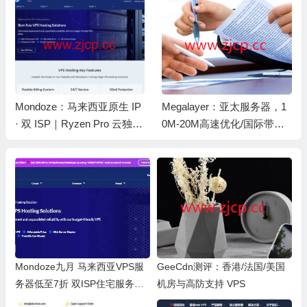
Mondoze：马来西亚原生 IP
Megalayer：亚太服务器，1
· 双 ISP｜Ryzen Pro 云独立
0M-20M高速优化/国际带宽
服务器· Ultra VPS｜不限流
不限流量，月付$57起，香
量 · Linux/Windows 可选 · 支
港/新加坡机房
持加密货币
Mondoze九月 马来西亚VPS服
GeeCdn测评：香港/法国/美国
务器低至7折 双ISP住宅服务器/
机房与高防支持 VPS
支持TikTok、Netflix等 测评