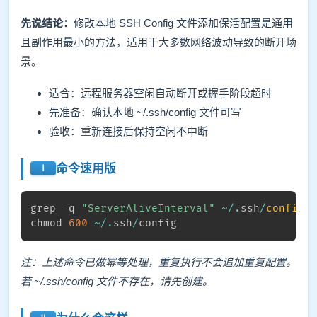
先说结论：
修改本地 SSH Config 文件添加保活配置是通用
且副作用最小的方法，适用于大多数网络波动导致的断开场
景。
适合：远程服务器空闲自动断开或握手阶段超时
先准备：确认本地 ~/.ssh/config 文件可写
验收：重新连接后保持空闲不中断
命令速用版
grep 
-
q 
"ServerAliveInterval"
~
/
.
ssh
/
config
chmod 
600
~
/
.
ssh
/
config
注：上述命令已做幂等处理，重复执行不会追加重复配置。
若 ~/.ssh/config 文件不存在，请先创建。