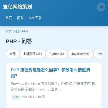
笙亿网络策划
🌙
首页
问答
APP下载
首页
›
问答
›
PHP
PHP - 问答
全部
主机测评
1368
Python
112
JavaScript
97
Java
84
PHP 按值传递是怎么回事？参数怎么按值调
用？
Previous Quiz Next 默认情况下，PHP 使用“按值传递”机
制将参数传递给 function。当调…
2026-05-11
119 阅
PHP