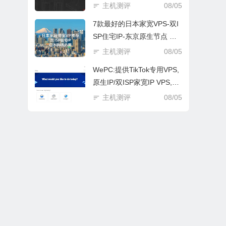
主机测评
08/05
7款最好的日本家宽VPS-双I
SP住宅IP-东京原生节点 测
评
主机测评
08/05
WePC:提供TikTok专用VPS,
原生IP/双ISP家宽IP VPS,可
选全球10+地区 测评
主机测评
08/05