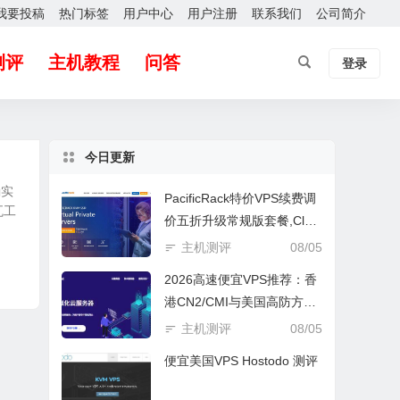
我要投稿
热门标签
用户中心
用户注册
联系我们
公司简介
测评
主机教程
问答
登录
今日更新
确实
PacificRack特价VPS续费调
瓦工
价五折升级常规版套餐,Clou
d server续费仍然$2.5/月起
主机测评
08/05
测
2026高速便宜VPS推荐：香
港CN2/CMI与美国高防方
案，月付$3.89起怎么选？
主机测评
08/05
便宜美国VPS Hostodo 测评