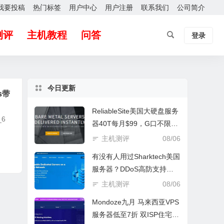
我要投稿
热门标签
用户中心
用户注册
联系我们
公司简介
测评
主机教程
问答
登录
今日更新
s带
ReliableSite美国大硬盘服务
6
器40T每月$99，G口不限
流，Metal+会员$99一年
主机测评
08/06
有没有人用过Sharktech美国
服务器？DDoS高防支持怎
么样？
主机测评
08/06
Mondoze九月 马来西亚VPS
服务器低至7折 双ISP住宅服