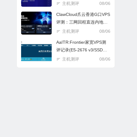
务器/支持TikTok、Netflix等
主机测评
08/06
测评
ClawCloud爪云香港G口VPS
评测：三网回程直连内地，
支持IPv6
主机测评
08/06
AaITR:Frontier家宽VPS测
评记录(E5-2676 v3/SSD硬
盘/100M带宽)
主机测评
08/06