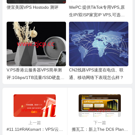
便宜美国VPS Hostodo 测评
WePC:提供TikTok专用VPS,原
生IP/双ISP家宽IP VPS,可选全
球10+地区 测评
V.PS香港云服务器VPS简单测
CN2线路VPS速度在电信、联
评:1Gbps/1TB流量/SSD硬盘适
通、移动网络下表现怎么样？
合移动用户访问
上一篇
下一篇
#11.11#RAKsmart：VPS/云服务器/独立服务器4折起，充值赠送/满减优惠叠加，香港/台湾/日本/韩国/新加坡/美国机房
搬瓦工：新上The DC6 Plan 限量版套餐，1核1GB/20G SSD/1TB@2.5Gbps，$49/年，电信CN2 GIA/移动CMIN2