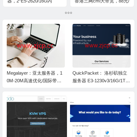
器，2*E5-2620/16G内
香港三网cmi大带宽，88元/
存/240G
月起，ISP类原生IP，解锁
SSD/10M(CN2+BGP)，
香港本土服务和流媒体，另
440元/月
有美国/新加坡/台湾ISP住
宅IP可选
Megalayer：亚太服务器，1
QuickPacket： 洛杉矶独立
0M-20M高速优化/国际带宽
服务器 E3-1230v3/16G/1TB
不限流量，月付$57起，香
1Gbps 带宽 $30 / 月
港/新加坡机房