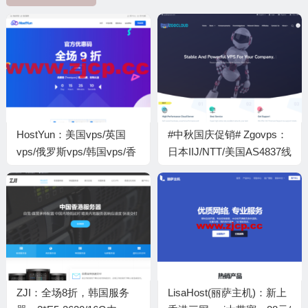
HostYun：美国vps/英国
#中秋国庆促销# Zgovps：
vps/俄罗斯vps/韩国vps/香
日本IIJ/NTT/美国AS4837线
港vps，CN2/AS9929线
路vps，年付19.9美元起
路，月付16元起
ZJI：全场8折，韩国服务
LisaHost(丽萨主机)：新上