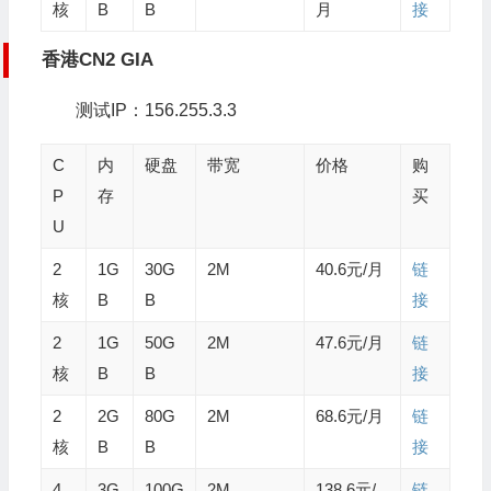
核
B
B
月
接
香港CN2 GIA
测试IP：156.255.3.3
C
内
硬盘
带宽
价格
购
P
存
买
U
2
1G
30G
2M
40.6元/月
链
核
B
B
接
2
1G
50G
2M
47.6元/月
链
核
B
B
接
2
2G
80G
2M
68.6元/月
链
核
B
B
接
4
3G
100G
2M
138.6元/
链