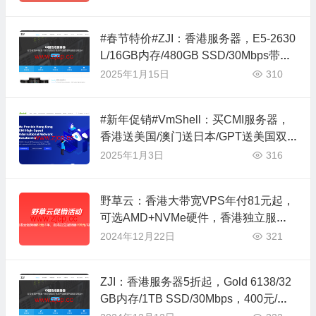
#春节特价#ZJI：香港服务器，E5-2630
L/16GB内存/480GB SSD/30Mbps带
宽，320元/月
2025年1月15日
310
#新年促销#VmShell：买CMI服务器，
香港送美国/澳门送日本/GPT送美国双
栈服务器，买一年CMI送1-2年，互补所
2025年1月3日
316
有流媒体解锁
野草云：香港大带宽VPS年付81元起，
可选AMD+NVMe硬件，香港独立服务
器199元/年起
2024年12月22日
321
ZJI：香港服务器5折起，Gold 6138/32
GB内存/1TB SSD/30Mbps，400元/
月，可选BGP或精品网络