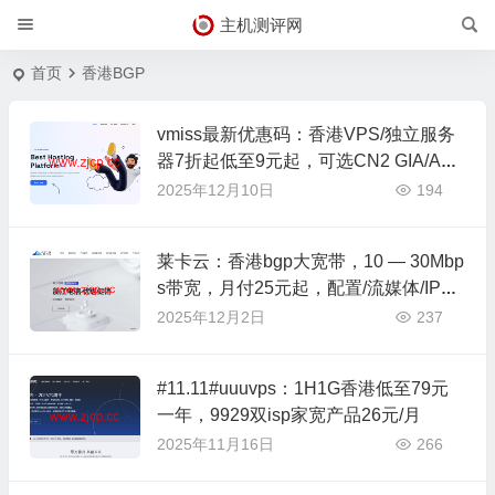
主机测评网
首页
香港BGP
vmiss最新优惠码：香港VPS/独立服务
器7折起低至9元起，可选CN2 GIA/AS9
929/CMIN2线路，美国/韩国/日本VPS
2025年12月10日
194
九折起
莱卡云：香港bgp大宽带，10 — 30Mbp
s带宽，月付25元起，配置/流媒体/IP质
量等简单测评
2025年12月2日
237
#11.11#uuuvps：1H1G香港低至79元
一年，9929双isp家宽产品26元/月
2025年11月16日
266