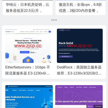
华纳云：日本机房促销，云
傲游主机：全场vps，6.8折
服务器低至22.5元/月，
优惠，2核/2G内存套餐，
100M独立服务器1080元/月
47.6元/月起，可选香港/美
国/日本/德国/荷兰等机房
EtherNetservers：1Gbps 不
DediRock：美国独立服务器
限流量服务器 E3-1230v6/16
推荐，E3-1230v3/32GB/250
GB/256G SSD 美英荷西等 8
GB SSD/10TB/1Gbps带宽，
机房 $65 月付
洛杉矶纽约机房