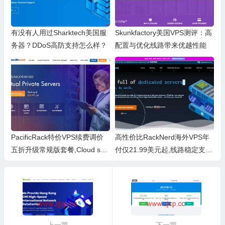
有没有人用过Sharktech美国服
Skunkfactory美国VPS测评：高
务器？DDoS高防支持怎么样？
配置与优化线路带来优越性能
PacificRack特价VPS续费调价
高性价比RackNerd海外VPS年
五折升级常规版套餐,Cloud ser
付仅21.99美元起,线路稳定支持
ver续费仍然$2.5/月起 测
自主换IP,美国洛杉矶等多机房可
选
上一篇
下一篇