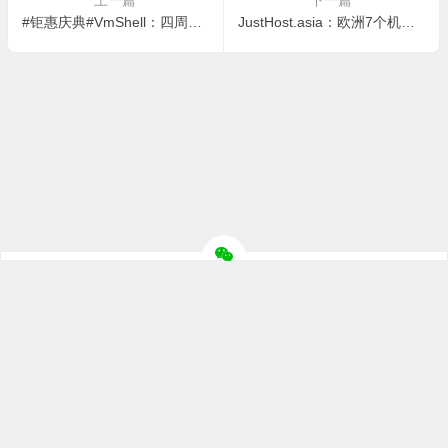
#钜惠庆典#VmShell：四周年香港CMI大宽带，$39.60/年起，同时提供永久免费公共MYSQL数据库服务器
JustHost.asia：欧洲7个机房限时5折，$2.34/月起，可选荷兰/德国/芬兰/波兰/西班牙/爱尔兰等
Copyright ©
主机测评
版权所有.
笙亿网络科技