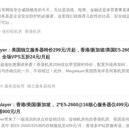
攻击等网络安全威胁频发的今天，无论是游戏、电商、金融还是体育赛事直
服务器是企业安全防护的必修课。这里我们就推荐几款性价比高，安全稳
以...
9
洛杉矶机房
香港机房
ayer：美国独立服务器特价299元/月起，香港/新加坡/美国E5-266
，全场VPS五折24元/月起
ayer超值钜惠重磅来袭！香港机房20M优化带宽限时特价，配置升级再加码
与价格仅此一月，不容错过！此外，Megalayer美国西海岸圣何塞机房
39
服务器租用
独立服务器租用
layer：香港/美国/新加坡， 2*E5-2660@16核心服务器仅499元
900元/月
layer带来了一场清凉的冰点价促销活动，促销机房包括香港机房、美国圣
中 双E5-2660/32GB内存独服低至499元/月，香港多IP站群服务器，