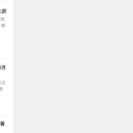
上折
科技
、韩
/月
美元
用
/香