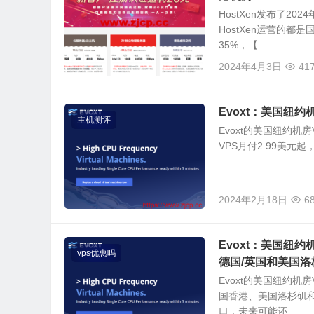
HostXen发布了2
HostXen运营的
35%，【...
2024年4月3日
41
Evoxt：美国纽约
主机测评
Evoxt的美国纽约机
VPS月付2.99美元
2024年2月18日
6
Evoxt：美国纽约机
vps优惠吗
德国/英国和美国洛
Evoxt的美国纽约
国香港、美国洛杉矶和
口，未来可能还...