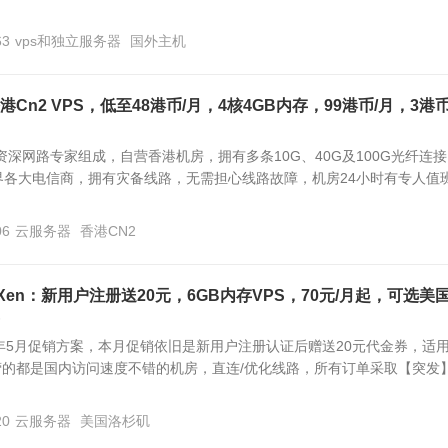
63
vps和独立服务器
国外主机
香港Cn2 VPS，低至48港币/月，4核4GB内存，99港币/月，3港
几位资深网路专家组成，自营香港机房，拥有多条10G、40G及100G光纤连接
界各大电信商，拥有灾备线路，无需担心线路故障，机房24小时有专人值
06
云服务器
香港CN2
ostXen：新用户注册送20元，6GB内存VPS，70元/月起，可选美国
024年5月促销方案，本月促销依旧是新用户注册认证后赠送20元代金券，适
n运营的都是国内访问速度不错的机房，直连/优化线路，所有订单采取【突发
20
云服务器
美国洛杉矶