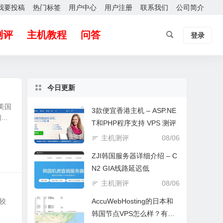
我要投稿
热门标签
用户中心
用户注册
联系我们
公司简介
测评
主机教程
问答
登录
今日更新
美国
3款便宜香港主机 – ASP.NE
..
T和PHP程序支持 VPS 测评
主机测评
08/06
ZJI韩国服务器详细介绍 – C
N2 GIA线路延迟低
主机测评
08/06
较
AccuWebHosting的日本和
。
韩国节点VPS怎么样？有实