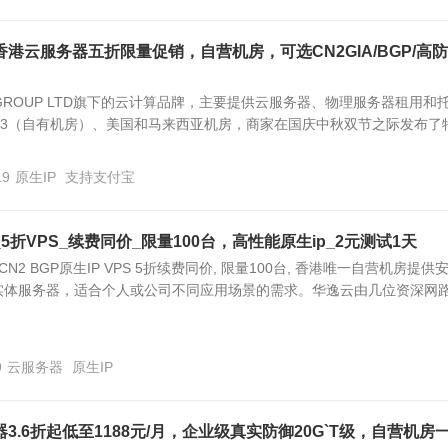
港云服务器五折限量促销，自营机房，可选CN2GIA/BGP/高
 GROUP LTD旗下的云计算品牌，主要提供云服务器、物理服务器租用和
er3（自有机房）、美国和马来西亚机房，商家在国庆中秋双节之际发布了
19
原生IP
支持支付宝
折VPS_续费同价_限量100台，高性能原生ip_2元测试1天
N2 BGP原生IP VPS 5折续费同价, 限量100台, 香港唯一自营机房提供
实体服务器，适合个人或公司不同应用场景的需求。华逸云由几位资深网
9
云服务器
原生IP
3.6折起低至1188元/月，企业级真实防御20G`T级，自营机房