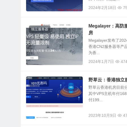
2024年2月18日
7
Megalayer：高
独立服务器
房
Megalayer发布
香港CN2服务器等产
为香...
2024年1月7日
47
野草云：香港独立服务
vps优惠吗
野草云香港机房目前分
其中VPS主机年付16
付199...
2023年10月9日
4