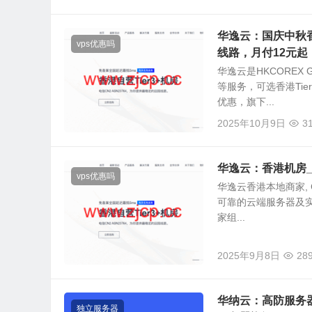
华逸云：国庆中秋香
vps优惠吗
线路，月付12元起
华逸云是HKCOREX
等服务，可选香港Ti
优惠，旗下...
2025年10月9日
3
华逸云：香港机房_5
vps优惠吗
华逸云香港本地商家, C
可靠的云端服务器及
家组...
2025年9月8日
28
华纳云：高防服务器
独立服务器