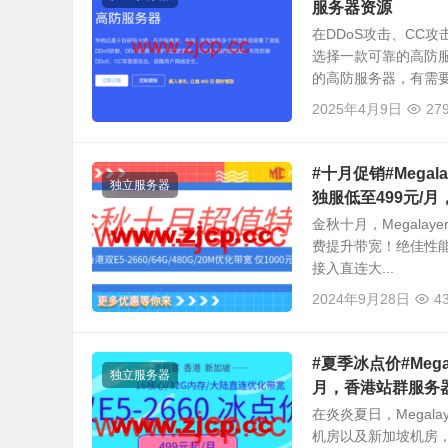
服务器资源
在DDoS攻击、CC
选择一款可靠的高防
的高防服务器，有需要可
2025年4月9日
27
#十月促销#Megal
独立服务器
独服低至499元/月
金秋十月，Megal
费提升带宽！绝佳性能
接入直连大...
2024年9月28日
4
#夏季冰点价#Mega
独立服务器
月，香港站群服务器
在炎炎夏日，Mega
机房以及新加坡机房，其