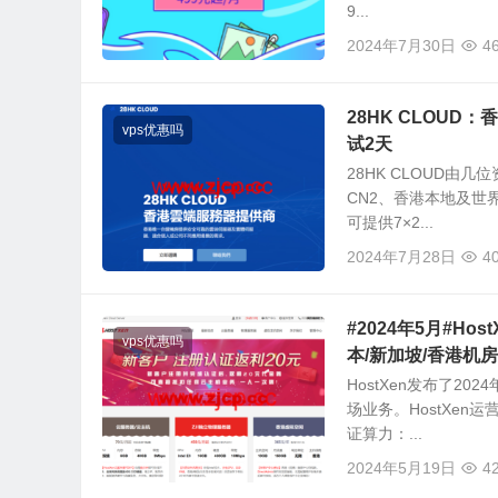
9...
2024年7月30日
4
28HK CLOUD：
vps优惠吗
试2天
28HK CLOUD由
CN2、香港本地及世
可提供7×2...
2024年7月28日
4
#2024年5月#H
vps优惠吗
本/新加坡/香港机房
HostXen发布了2
场业务。HostXe
证算力：...
2024年5月19日
4