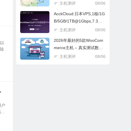
测测评吗？
主机测评
08/06
AcckCloud:日本VPS,1核/1G
B/5GB/1TB@1Gbps,7.3元/
月 测评
主机测评
08/06
2026年最好的5款WooCom
可以
merce主机 – 真实测试数据
大陆
比较 VPS 测评
主机测评
08/06
，
用户
..