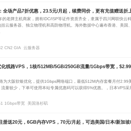
：全场产品7折优惠，23.5元/月起，续费同价，更有充值赠送折
0年的老牌主机商家，拥有IDC/ISP等证件资质齐全，隶属于四川网联快云
包括云服务器、独立物理机和高防物理机。海外数据中心遍布香港、美国
.
82
CN2 GIA
云服务器
线路VPS，1核/512MB/5GB/250GB流量/1Gbps带宽，$2.99
线路为大阪软银优化，提供1Gbps网络端口，最低512M内存套餐月付2.99
流量较少，下单可使用本站专属优惠码可以获得5%优惠。，日本VPS采
51
1Gbps带宽
美国洛杉矶
户注册送20元，6GB内存VPS，70元/月起，可选美国/日本/新加坡