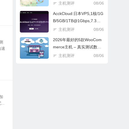
测测评吗？
主机测评
08/06
AcckCloud:日本VPS,1核/1G
B/5GB/1TB@1Gbps,7.3元/
月 测评
主机测评
08/06
2026年最好的5款WooCom
测
merce主机 – 真实测试数据
输速
比较 VPS 测评
主机测评
08/06
加
..