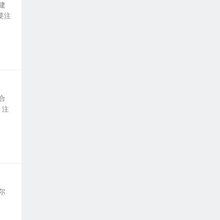
建
要注
合
，注
尔